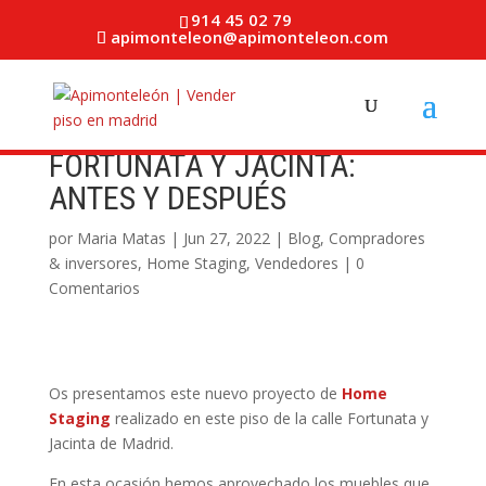
914 45 02 79
apimonteleon@apimonteleon.com
FORTUNATA Y JACINTA:
ANTES Y DESPUÉS
por
Maria Matas
|
Jun 27, 2022
|
Blog
,
Compradores
& inversores
,
Home Staging
,
Vendedores
|
0
Comentarios
Os presentamos este nuevo proyecto de
Home
Staging
realizado en este piso de la calle Fortunata y
Jacinta de Madrid.
En esta ocasión hemos aprovechado los muebles que