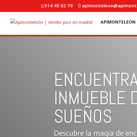
914 45 02 79
apimonteleon@apimont
APIMONTELEON
ENCUENTRA
INMUEBLE 
SUEÑOS
Descubre la magia de enc