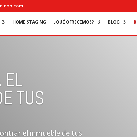
eleon.com
HOME STAGING
¿QUÉ OFRECEMOS?
BLOG
B
 EL
DE TUS
ontrar el inmueble de tus