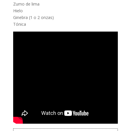
Zumo de lima
Hielo
Ginebra (1 o 2 onzas)
Tónica