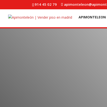
914 45 02 79
apimonteleon@apimont
APIMONTELEON