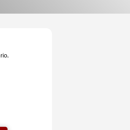
rio.

EÑAS