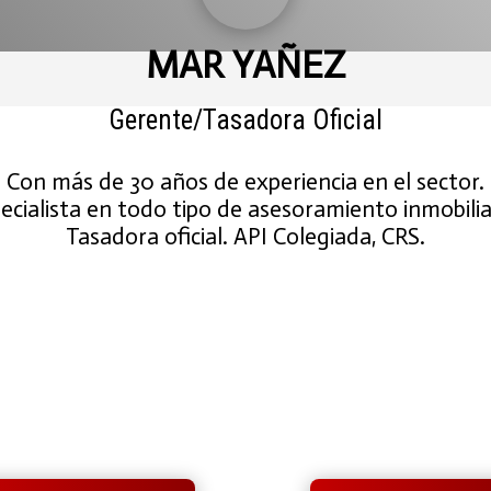
MAR YAÑEZ
Gerente/Tasadora Oficial
Con más de 30 años de experiencia en el sector.
ecialista en todo tipo de asesoramiento inmobilia
Tasadora oficial. API Colegiada, CRS
.



MAR
WHATSAPP
E-MAIL
RES